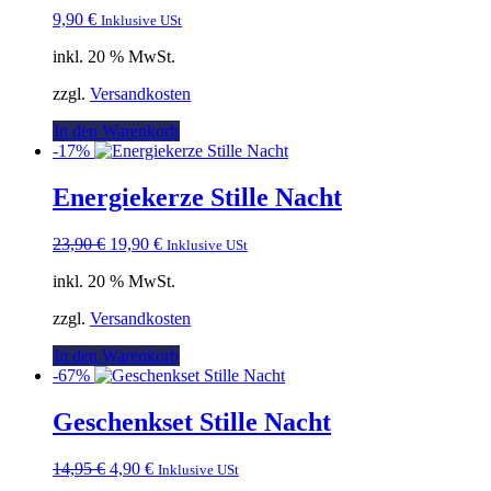
9,90
€
Inklusive USt
inkl. 20 % MwSt.
zzgl.
Versandkosten
In den Warenkorb
-17%
Energiekerze Stille Nacht
Ursprünglicher
Aktueller
23,90
€
19,90
€
Inklusive USt
Preis
Preis
inkl. 20 % MwSt.
war:
ist:
23,90 €
19,90 €.
zzgl.
Versandkosten
In den Warenkorb
-67%
Geschenkset Stille Nacht
Ursprünglicher
Aktueller
14,95
€
4,90
€
Inklusive USt
Preis
Preis